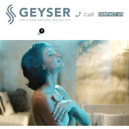
CONTACT US
Cart
/
$
0.00