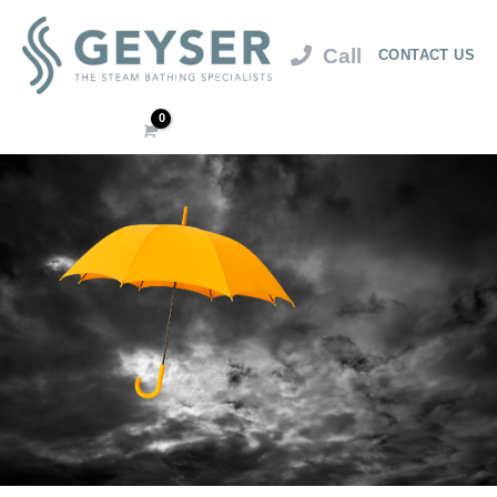
CONTACT US
Cart
/
$
0.00